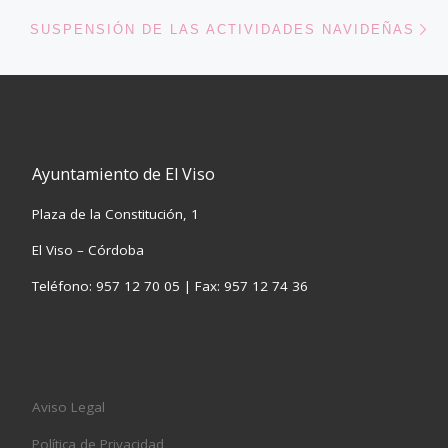
En
SUSPENSIÓN DE LAS ACTIVIDADES NAVIDEÑAS
Ayuntamiento de El Viso
Plaza de la Constitución, 1
El Viso – Córdoba
Teléfono: 957 12 70 05 | Fax: 957 12 74 36
Aviso Legal
Política de Privacidad