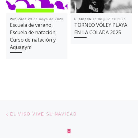
Publicada
29 de mayo de 2026
Publicada
16 de julio de 2025
Escuela de verano,
TORNEO VÓLEY PLAYA
Escuela de natación,
EN LA COLADA 2025
Curso de natación y
Aquagym
Navegación de entradas
Entrada anterior
EL VISO VIVE SU NAVIDAD
VOLVER A LA LISTA DE 