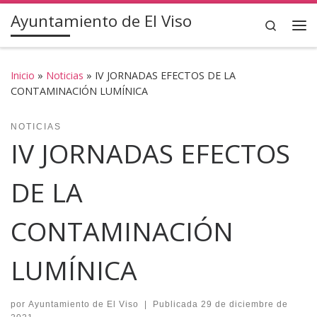
Ayuntamiento de El Viso
Saltar al contenido
Search
Inicio
»
Noticias
»
IV JORNADAS EFECTOS DE LA
CONTAMINACIÓN LUMÍNICA
NOTICIAS
IV JORNADAS EFECTOS
DE LA
CONTAMINACIÓN
LUMÍNICA
por
Ayuntamiento de El Viso
|
Publicada
29 de diciembre de