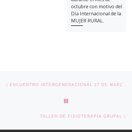
octubre con motivo del
Día Internacional de la
MUJER RURAL.
Navegación de entradas
Entrada anterior
ENCUENTRO INTERGENERACIONAL 27 DE MARZO DE 2025.
VOLVER A LA LISTA DE 
En
TALLER DE FISIOTERAPIA GRUPAL