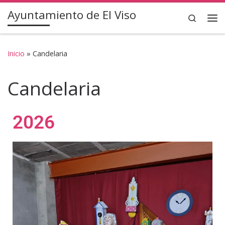
Ayuntamiento de El Viso
Saltar al contenido
Search
Inicio
»
Candelaria
Candelaria
2026