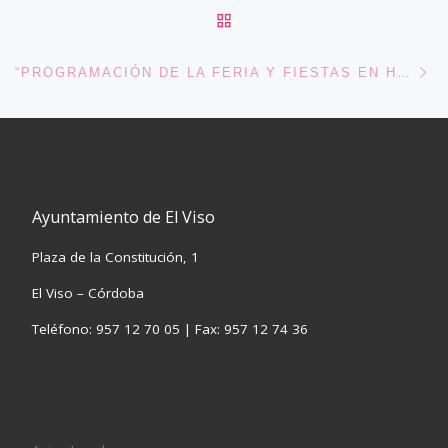
VOLVER A LA LISTA DE 
En
“PROGRAMACIÓN DE LA FERIA Y FIESTAS EN HONOR A SANTA ANA 2025”
Ayuntamiento de El Viso
Plaza de la Constitución, 1
El Viso – Córdoba
Teléfono: 957 12 70 05 | Fax: 957 12 74 36