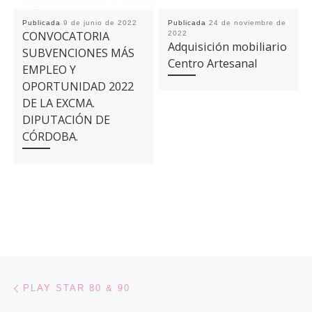
Publicada
9 de junio de 2022
Publicada
24 de noviembre de
CONVOCATORIA
2022
Adquisición mobiliario
SUBVENCIONES MÁS
Centro Artesanal
EMPLEO Y
OPORTUNIDAD 2022
DE LA EXCMA.
DIPUTACIÓN DE
CÓRDOBA.
Navegación de entradas
Entrada anterior
PLAY STAR 80 & 90