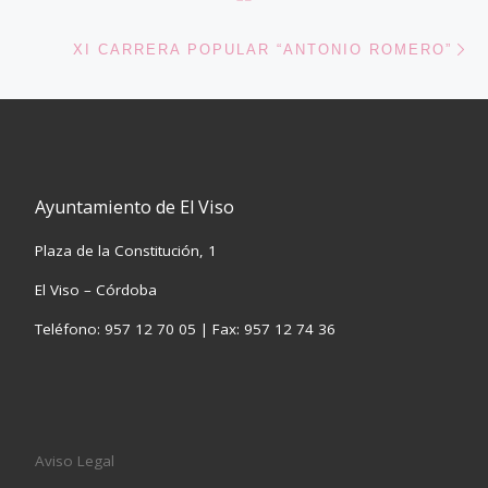
En
XI CARRERA POPULAR “ANTONIO ROMERO”
Ayuntamiento de El Viso
Plaza de la Constitución, 1
El Viso – Córdoba
Teléfono: 957 12 70 05 | Fax: 957 12 74 36
Aviso Legal