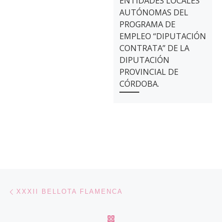
ENTIDADES LOCALES
AUTÓNOMAS DEL
PROGRAMA DE
EMPLEO “DIPUTACIÓN
CONTRATA” DE LA
DIPUTACIÓN
PROVINCIAL DE
CÓRDOBA.
Navegación de entradas
Entrada anterior
XXXII BELLOTA FLAMENCA
VOLVER A LA LISTA DE 