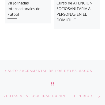
VII Jornadas
Curso de ATENCIÓN
Internacionales de
SOCIOSANITARIA A
Fútbol
PERSONAS EN EL
DOMICILIO
Navegación de entradas
Entrada anterior
AUTO SACRAMENTAL DE LOS REYES MAGOS
VOLVER A LA LISTA DE 
En
VISITAS A LA LOCALIDAD DURANTE EL PERIODO ESTIVAL