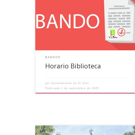
BANDO Se informa que a partir del próximo día
1 DE SEPTIEMBRE DE 2025, se reanuda el horario
de recogida y entrega de libros en la BIBLIOTECA
MUNICIPAL siendo los lunes y los miércoles de
17 a 19 horas. No obstante lo anterior, cualquier
interesado que requiera el uso de […]
BANDOS
Horario Biblioteca
por
Ayuntamiento de El Viso
Publicada
1 de septiembre de 2025