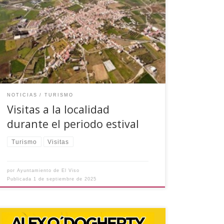
varios visitantes que han querido conocer
algunos de los recursos de la localidad o han
participado en la visita guiada que se ha
realizado durante la semana de la Feria y Fiestas
en Honor a Santa Ana. Los visitantes han
conocido […]
NOTICIAS
TURISMO
Visitas a la localidad
durante el periodo estival
Turismo
Visitas
por
Ayuntamiento de El Viso
Publicada
1 de septiembre de 2025