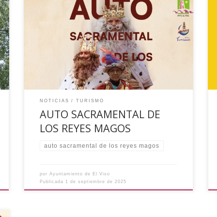
El Viso vivirá en 2026 el Auto Sacramental de los
Reyes Magos, Fiesta Declarada de Interés
Turístico Nacional de Andalucía. Del 2 al 6 de
enero de 2026 en El Viso (Córdoba) ¿Te lo vas a
perder? Ayuntamiento de El Viso
NOTICIAS
TURISMO
AUTO SACRAMENTAL DE
LOS REYES MAGOS
auto sacramental de los reyes magos
por
Ayuntamiento de El Viso
Publicada
1 de septiembre de 2025