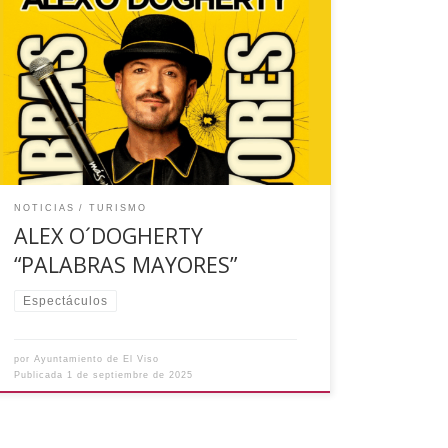
¡Llega Álex O’Dogherty a El Viso! El próximo
viernes 3 de octubre a las 21:00 horas
disfrutaremos de su espectáculo ‘Palabras
Mayores’ en la Casa de la Cultura. ¡No podéis
faltar! Ayuntamiento de El Viso
NOTICIAS
TURISMO
ALEX O´DOGHERTY
“PALABRAS MAYORES”
Espectáculos
por
Ayuntamiento de El Viso
Publicada
1 de septiembre de 2025