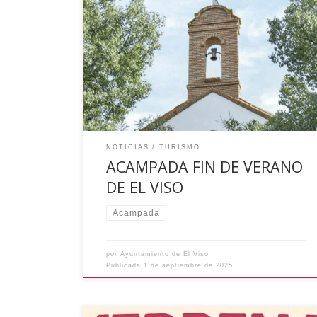
Los días 20 y 21 de septiembre se vivirán dos
días inolvidables en la Huerta de los Frailes
llenos de actividades. Para niños y niñas hasta
16 años. Inscripciones hasta el 17 de septiembre
en el Ayuntamiento ¡No podéis faltar!
Ayuntamiento de El Viso
NOTICIAS
TURISMO
ACAMPADA FIN DE VERANO
DE EL VISO
Acampada
por
Ayuntamiento de El Viso
Publicada
1 de septiembre de 2025