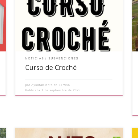
una ayuda económica del Instituto Provincial de
Desarrollo Económico (IPRODECO) para el
proyecto Curso de Croché con el que se va a
realizar unos mantones y capas para el Auto
Sacramental de los Reyes Magos de 2026. El
curso comenzará el […]
NOTICIAS
SUBVENCIONES
Curso de Croché
por
Ayuntamiento de El Viso
Publicada
1 de septiembre de 2025