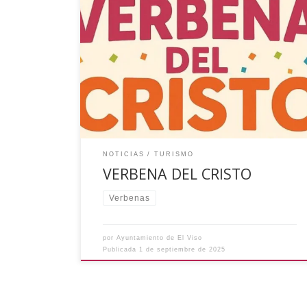
El próximo 13 de septiembre viviremos en El
Viso la Verbena del Cristo. • Santa Misa a las
21:00 horas • Orquesta Isayra desde las 22:30
horas. El servicio de barra estará a cargo de la
Peña del Real Madrid. Ayuntamiento de El Viso
NOTICIAS
TURISMO
VERBENA DEL CRISTO
Verbenas
por
Ayuntamiento de El Viso
Publicada
1 de septiembre de 2025