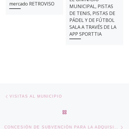
mercado RETROVISO
MUNICIPAL, PISTAS
DE TENIS, PISTAS DE
PÁDEL Y DE FÚTBOL
SALA A TRAVÉS DE LA
APP SPORTTIA
Navegación de entradas
Entrada anterior
VISITAS AL MUNICIPIO
VOLVER A LA LISTA DE 
En
CONCESIÓN DE SUBVENCIÓN PARA LA ADQUISICIÓN DE VEHÍCULO DE PROTECCIÓN CIVIL