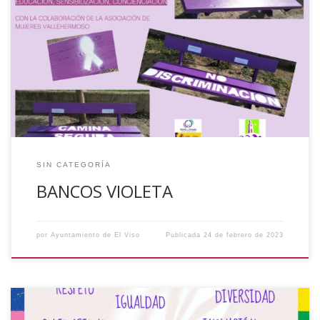
BANCOS VIOLETA En esta fecha tan señalada, mujeres y
hombres de todos los países ponen su voz en alto para
recordar al mundo que hay que continuar esforzándose
para acabar con las desigualdades, la discriminación, el
acoso y la violencia. Debemos respaldar una educación
diversa, igualitaria y cooperativa para reforzar […]
SIN CATEGORÍA
BANCOS VIOLETA
por
Ayuntamiento de El Viso
Publicada
24 de febrero de 2023