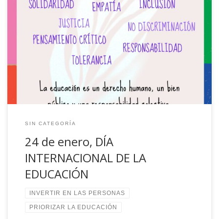
La Asamblea General de las Naciones Unidas proclamó el
24 de enero Día Internacional de la Educación, en
conmemoración del papel que la educación desempeña en
la paz y el desarrollo. Sin una educación de calidad,
inclusiva y equitativa para todos/as y de oportunidades de
aprendizaje a lo largo de […]
SIN CATEGORÍA
24 de enero, DÍA
INTERNACIONAL DE LA
EDUCACIÓN
INVERTIR EN LAS PERSONAS
PRIORIZAR LA EDUCACIÓN