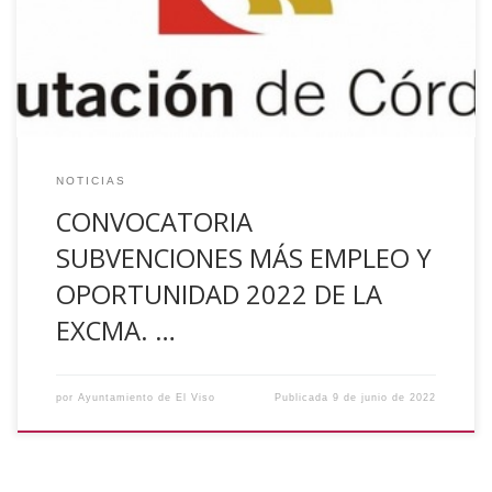
a la «Convocatoria Más Empleo y Oportunidad» de la
Delegación de Empleo de la Diputación de Córdoba.Se
conceden 60 subvenciones por importe […]
NOTICIAS
CONVOCATORIA
SUBVENCIONES MÁS EMPLEO Y
OPORTUNIDAD 2022 DE LA
EXCMA. …
por
Ayuntamiento de El Viso
Publicada
9 de junio de 2022