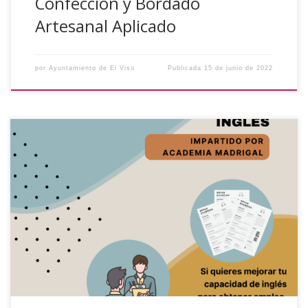
Confección y Bordado
Artesanal Aplicado
por
Ayuntamiento de El Viso
Publicada
15 de junio de 2022
El próximo día 12 de julio se realizará el Taller «Elabora tu
currículum y prepara tu entrevista en inglés», organizado
por el Ayuntamiento de El Viso y colabora la Delegación de
Juventud y Deportes de la Excelentísima Diputación de
Córdoba. El taller tendrá lugar en el salón de plenos del […]