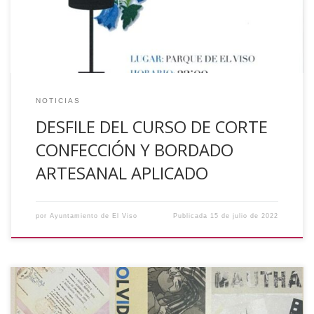
Iprodeco (Diputación de Córdoba). Los asistentes pudieron
ver las diferentes prendas y bordados que se […]
NOTICIAS
DESFILE DEL CURSO DE CORTE
CONFECCIÓN Y BORDADO
ARTESANAL APLICADO
por
Ayuntamiento de El Viso
Publicada
15 de julio de 2022