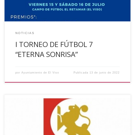
NOTICIAS
I TORNEO DE FÚTBOL 7
“ETERNA SONRISA”
por
Ayuntamiento de El Viso
Publicada
13 de junio de 2022
Se pone en conocimiento de toda la población de El Viso
(Córdoba), que la Excma. Diputación de Córdoba ha abierto
el plazo de solicitud de las subvenciones correspondientes