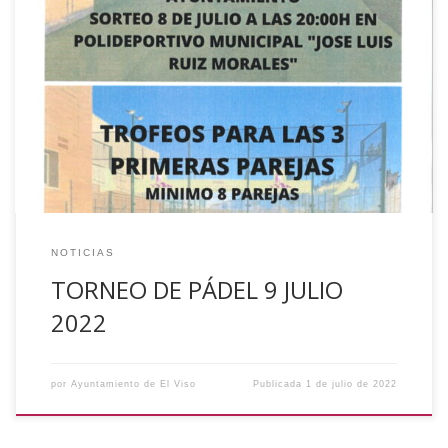
El próximo día 9 de julio, tendrá lugar la celebración de un
torneo de pádel en El Viso (Córdoba). Inscripciones: hasta el
8 de julio en el Ayuntamiento. Sorteo: 8 de julio a las 20:00
h en el Polideportivo Municipal ‘José Luis Morales’.
NOTICIAS
TORNEO DE PÁDEL 9 JULIO
2022
por
Ayuntamiento de El Viso
Publicada
1 de julio de 2022