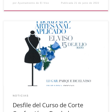
por
Ayuntamiento de El Viso
Publicada
21 de junio de 2022
Se pone en conocimiento de toda la población que el
próximo día 15 de julio de 2022 se realizará en El Viso un
desfile realizado con motivo del Curso de Corte Confección
y Bordado Artesanal Aplicado que se ha desarrollado en
nuestro pueblo, y ha sido subvencionado por el Instituto
[…]
NOTICIAS
Desfile del Curso de Corte