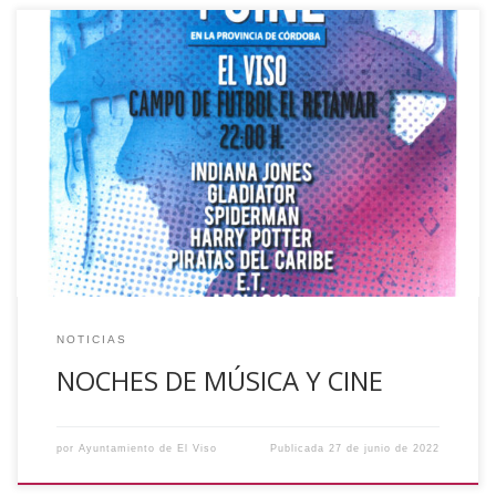
El próximo día 2 de julio, a partir de las 22:00 horas,
podremos disfrutar en el campo de Fútbol El Retamar, del
programa “Noches de Música y Cine” con la Orquesta de
Córdoba, impulsado por la Delegación de Cultura de la
Diputación de Córdoba. La programación será muy
variada, se […]
NOTICIAS
NOCHES DE MÚSICA Y CINE
por
Ayuntamiento de El Viso
Publicada
27 de junio de 2022