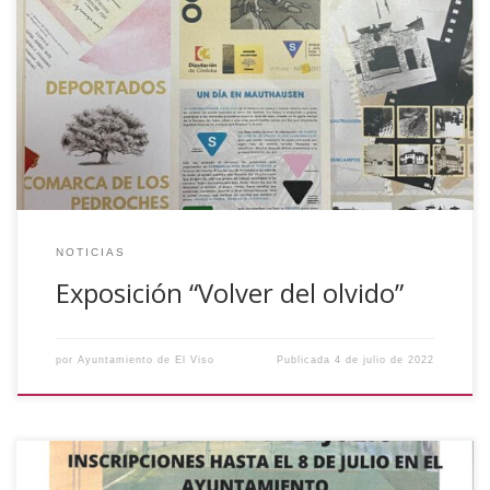
A partir del 4 de julio se podrá visitar la exposición “Volver
del olvido: deportados de Los Pedroches a campos de
concentración nazi” en el Refugio Antiaéreo de la Guerra
Civil de El Viso. Esta exposición busca reconstruir la
identidad, la vida y la memoria de 75 hombres de once […]
NOTICIAS
Exposición “Volver del olvido”
por
Ayuntamiento de El Viso
Publicada
4 de julio de 2022