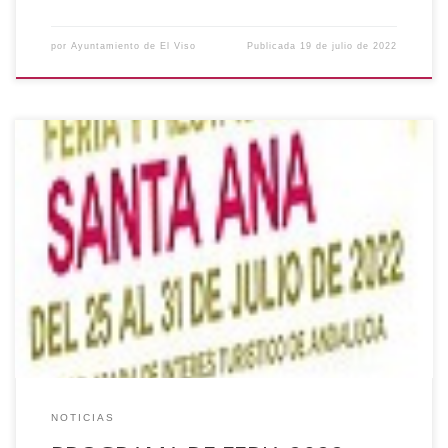
por
Ayuntamiento de El Viso
Publicada
19 de julio de 2022
Se acerca la semana más importante del mes de Julio y por
eso creemos que es el momento para presentaros el
programa de actos que tendrá lugar durante la Feria y
Fiestas en Honor de Santa Ana. En la imagen tenéis toda la
información:
NOTICIAS