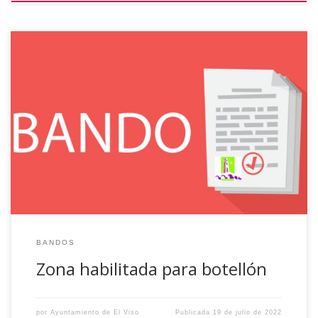
Se pone en conocimiento de todos los vecin@s y visitantes
de este Municipio, con ocasión de las Fiestas en Honor a
Santa Ana 2022, que únicamente se permitirá “Botellón”,
en la zona habilitada a tal efecto, detrás del Parque
Municipal, quedando terminantemente prohibido tal
actividad en otras zonas, como en […]
BANDOS
Zona habilitada para botellón
por
Ayuntamiento de El Viso
Publicada
19 de julio de 2022