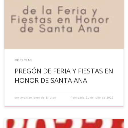
Este domingo, 24 de Julio, tendrá lugar en la Casa de la
Cultura sita en Avenida Parque nº 35 a las 22:00 horas el
Pregón de la Feria y Fiestas en Honor de Santa Ana a cargo
de D. Juan Carlos Rubio Rísquez. ¡Os esperamos!
NOTICIAS
PREGÓN DE FERIA Y FIESTAS EN
HONOR DE SANTA ANA
por
Ayuntamiento de El Viso
Publicada
21 de julio de 2022