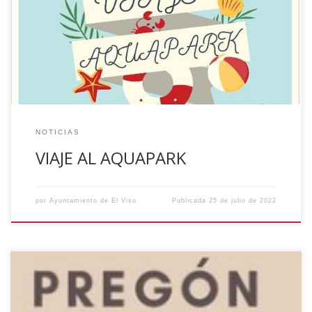
Paloma. El ayuntamiento y la Delegación de Juventud de
Diputación de Córdoba subvencionan el autobús para el
traslado. El plazo de inscripción será hasta el próximo día
10 de […]
NOTICIAS
VIAJE AL AQUAPARK
por
Ayuntamiento de El Viso
Publicada
25 de julio de 2022