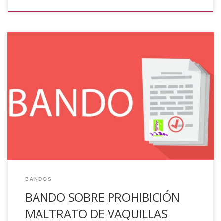
Con motivo de la celebración de los tradicionales encierros
taurinos de la localidad, durante los próximos días 26, 27,
28, 29, 30 y 31 de Julio de 2022, esta alcaldía tiene a bien
recordar a todos los participantes en los mismos, que ha
de evitarse toda circunstancia que suponga maltrato […]
BANDOS
BANDO SOBRE PROHIBICIÓN
MALTRATO DE VAQUILLAS