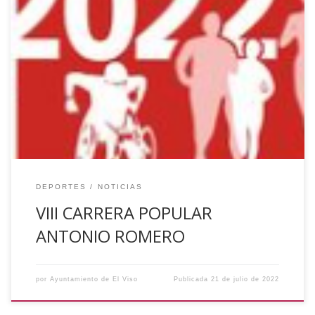
El próximo sábado 23 de Julio viviremos en nuestro
municipio la VIII Carrera Popular Antonio Romero, que
tendrá lugar a partir de las 20:30 horas, con salida desde el
Campo de Fútbol “El Retamar”. Ya está abierto el plazo de
inscripción en www.masatletismo.com y para cualquier
problema con la inscripción llamen al […]
DEPORTES
NOTICIAS
VIII CARRERA POPULAR
ANTONIO ROMERO
por
Ayuntamiento de El Viso
Publicada
21 de julio de 2022