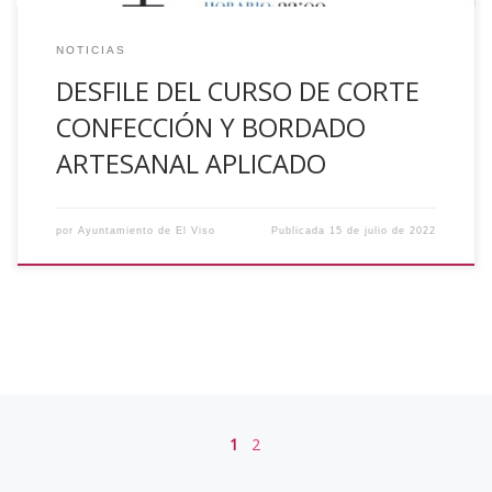
NOTICIAS
DESFILE DEL CURSO DE CORTE
CONFECCIÓN Y BORDADO
ARTESANAL APLICADO
por
Ayuntamiento de El Viso
Publicada
15 de julio de 2022
Navegación de entradas
1
2
En