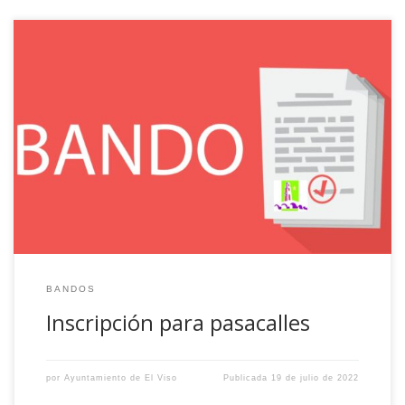
Se pone en conocimiento de tod@s l@s vecin@s, mayores
de 16 años, hasta 99 años, que con ocasión del Tradicional
PASACALLES que se celebra el día 25 de julio, lunes, –
Fiestas en Honor a Santa Ana 2022 -, se necesitan
voluntari@s para portar los CABEZUDOS. Los interesados
podrán presentar […]
BANDOS
Inscripción para pasacalles
por
Ayuntamiento de El Viso
Publicada
19 de julio de 2022