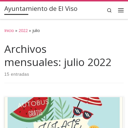
Ayuntamiento de El Viso
Saltar al contenido
Search
Inicio
»
2022
»
julio
Archivos
mensuales:
julio 2022
15 entradas
El próximo sábado 13 de agosto se realizará un VIAJE AL
AQUAPARK, la salida será a las 9:30 horas desde la