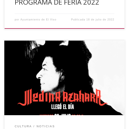
PROGRAMA DE FERIA 2022
por
Ayuntamiento de El Viso
Publicada
18 de julio de 2022
Durante la próxima semana tendrán lugar varias
actividades en el municipio de El Viso, os dejamos toda la
información: MIÉRCOLES 20 DE JULIO: DISCO HINCHABLE En
el campo de fútbol “El Retamar” a las 20:00 horas. Habrá
un discomóvil hinchable infantil con dj animador, pista de
baile, toboganes… JUEVES 21 […]
CULTURA
NOTICIAS