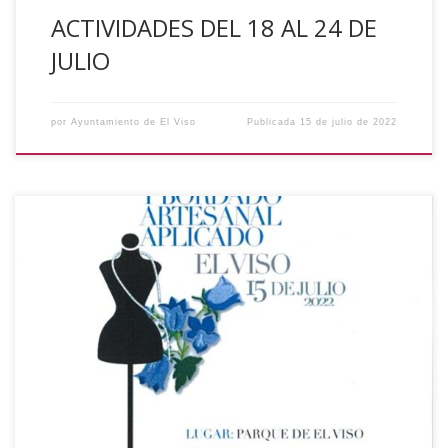
ACTIVIDADES DEL 18 AL 24 DE
JULIO
por
Ayuntamiento de El Viso
Publicada
15 de julio de 2022
El pasado viernes 15 de Julio tuvo lugar en el Parque
Municipal, el desfile realizado con motivo del Curso de
Corte Confección y Bordado Artesanal Aplicado que se ha
desarrollado en nuestro pueblo, subvencionado por
Iprodeco (Diputación de Córdoba). Los asistentes pudieron
ver las diferentes prendas y bordados que se […]