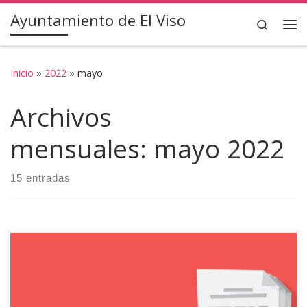
Ayuntamiento de El Viso
Saltar al contenido
Search
Inicio
»
2022
»
mayo
Archivos
mensuales:
mayo 2022
15 entradas
Se pone en conocimiento de toda la ciudadanía, que el
Ayuntamiento de El Viso (Córdoba), va a realizar oferta