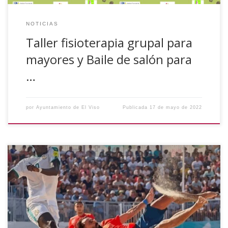
NOTICIAS
Taller fisioterapia grupal para
mayores y Baile de salón para
…
por
Ayuntamiento de El Viso
Publicada
17 de mayo de 2022
El alcalde de El Viso, Juan Diaz, ha participado hoy en la
presentación de la jornada de la 2ª Fase de la Segunda
División Masculina de la Liga Nacional de Fútbol Playa que
se desarrollará en nuestro municipio y en Alcaracejos entre