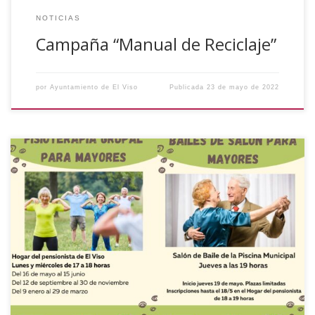
NOTICIAS
Campaña “Manual de Reciclaje”
por
Ayuntamiento de El Viso
Publicada
23 de mayo de 2022
En el marco del Programa Provincial de Envejecimiento
Activo, del Instituto Provincial de Bienestar Social de la
Diputación de Córdoba, junto al Ayuntamiento de El Viso,
han puesto en marcha varios talleres para personas
mayores, entre ellos, taller de fisioterapia grupal y baile de
salón, con el objetivo de incentivar […]