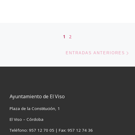
Navegación de entradas
1
2
En
ENTRADAS ANTERIORES
Ayuntamiento de El Viso
Plaza de la Constitución, 1
El Viso – Córdoba
Teléfono: 957 12 70 05 | Fax: 957 12 74 36