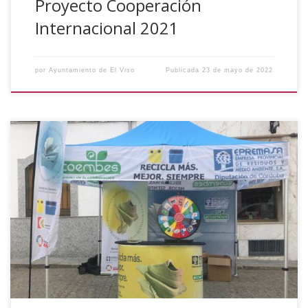
Proyecto Cooperación
Internacional 2021
por
Ayuntamiento de El Viso
Publicada
23 de mayo de 2022
Hoy, día 20 de mayo de 2022, se ha instalado en el
Mercadillo del municipio un stand para sensibilizar a la
población sobre la necesidad del reciclaje. La Campaña
“Manual de Reciclaje”, es un iniciativa llevada a cabo por
Ecoembes y Epremasa.