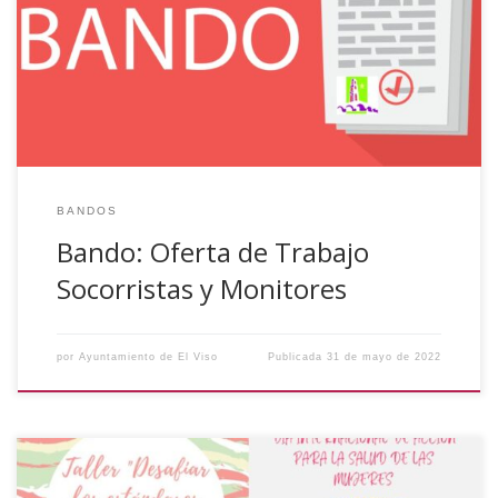
genérica al Servicio Andaluz de Empleo, para llevar a cabo
la contratación de 2 socorristas y 2 monitores, para la
Piscina Municipal y Playa de La Colada.Más información en
el Bando […]
BANDOS
Bando: Oferta de Trabajo
Socorristas y Monitores
por
Ayuntamiento de El Viso
Publicada
31 de mayo de 2022