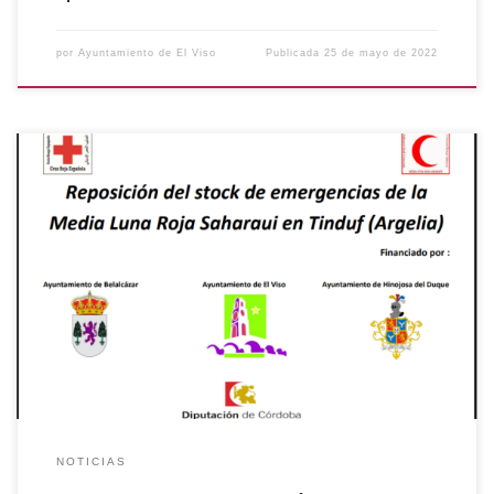
por
Ayuntamiento de El Viso
Publicada
25 de mayo de 2022
PROYECTO DE CRUZ ROJA ESPAÑOLA JUNTO CON MEDIA
LUNA SAHARAUI Y MEDIA LUNA ARGELIA, CON LA
FINANCIACIÓN Y COLABORACIÓN DE LA DIPUTACIÓN DE
CÓRDOBA Y LOS AYUNTAMIENTOS DE BELALCÁZAR, EL
VISO E HINOJOSA DEL DUQUE HAN DESARROLLADO EL
PROYECTO DENOMINADO “REPOSICIÓN DE STOCK DE
EMERGENCIAS DE LA MEDIAN LUNA ROJA […]
NOTICIAS