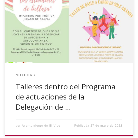
El próximo mes de junio se celebrará varios talleres que
están dentro del Programa de actuaciones solicitado por el
Ayuntamiento de El Viso en el marco de la Convocatoria de
Igualdad de Oportunidades entre Hombres y Mujeres de la
Delegación de Igualdad de la Exma. Diputación de Córdoba.
– Taller […]
NOTICIAS
Talleres dentro del Programa
de actuaciones de la
Delegación de …
por
Ayuntamiento de El Viso
Publicada
27 de mayo de 2022