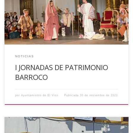
Barroco, organizadas por la Diputación de Córdoba. A lo
largo de los días se han llevado a cabo conferencias,
representaciones, conciertos y visitas guiadas. El día 24 el
[…]
NOTICIAS
I JORNADAS DE PATRIMONIO
BARROCO
por
Ayuntamiento de El Viso
Publicada
30 de noviembre de 2021