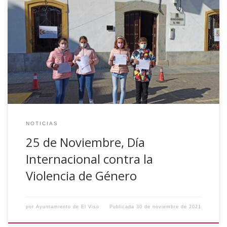
El pasado 25 de Noviembre, con motivo de la
conmemoración del Día contra la Violencia de Género, se
realizó una concentración en la Plaza de la Constitución,
como homenaje a las víctimas de la violencia de género en
nuestro país y con el objetivo de sensibilizar a la población
y […]
NOTICIAS
25 de Noviembre, Día
Internacional contra la
Violencia de Género
por
Ayuntamiento de El Viso
Publicada
30 de noviembre de 2021