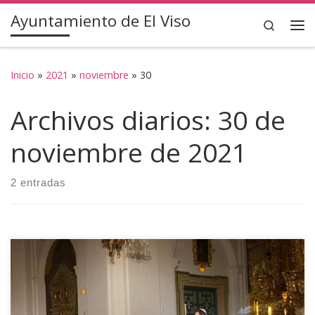
Ayuntamiento de El Viso
Saltar al contenido
Search
Inicio
»
2021
»
noviembre
»
30
Archivos diarios:
30 de
noviembre de 2021
2 entradas
Del 24 al 28 de Noviembre ha tenido lugar en la Iglesia de
la Merced de Córdoba las primeras Jornadas de Patrimonio