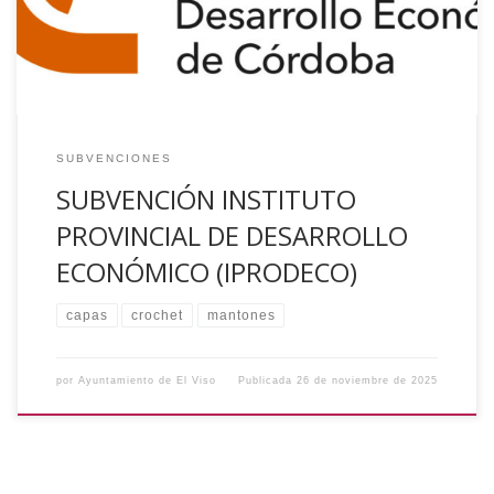
AUTOSACRAMENTAL DE LOS REYES MAGOS” por un importe
de SEIS […]
SUBVENCIONES
SUBVENCIÓN INSTITUTO
PROVINCIAL DE DESARROLLO
ECONÓMICO (IPRODECO)
capas
crochet
mantones
por
Ayuntamiento de El Viso
Publicada
26 de noviembre de 2025