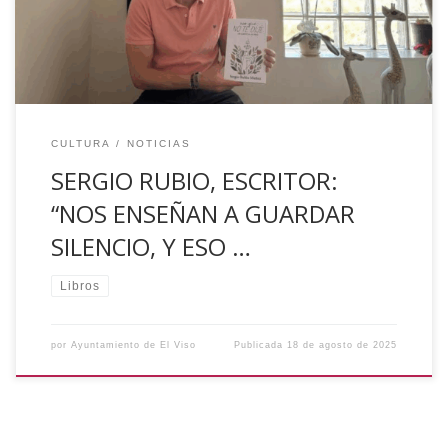
podéis ver en https://bit.ly/4lQE33z ¡Enhorabuena, Sergio!
Ayuntamiento de El Viso
CULTURA
NOTICIAS
SERGIO RUBIO, ESCRITOR:
“NOS ENSEÑAN A GUARDAR
SILENCIO, Y ESO …
Libros
por
Ayuntamiento de El Viso
Publicada
18 de agosto de 2025