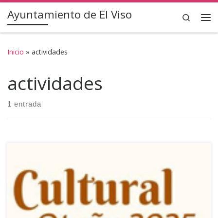
Ayuntamiento de El Viso
Saltar al contenido
Search
Inicio
»
actividades
actividades
1 entrada
Informamos a toda la ciudadanía de la programación
cultural que se va a desarrollar en otoño en el municipio de
El Viso. Septiembre: – Del 22 al 28 Semana del Turismo
Octubre: – Viernes día 3, espectáculo de “Palabras