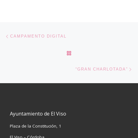
Navegación de entradas
Entrada anterior
CAMPAMENTO DIGITAL
VOLVER A LA LISTA DE 
En
“GRAN CHARLOTADA”
Ayuntamiento de El Viso
Plaza de la Constitución, 1
El Viso – Córdoba