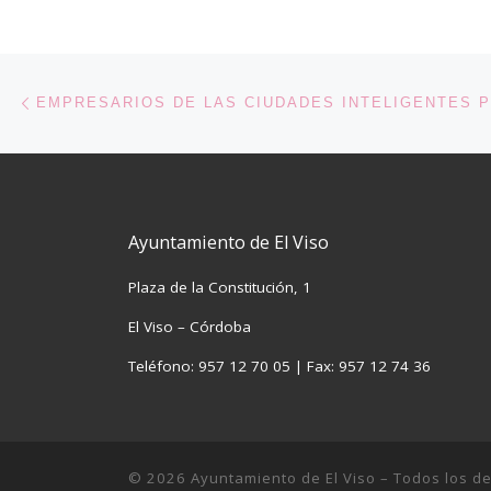
Navegación de entradas
Entrada anterior
Ayuntamiento de El Viso
Plaza de la Constitución, 1
El Viso – Córdoba
Teléfono: 957 12 70 05 | Fax: 957 12 74 36
© 2026
Ayuntamiento de El Viso
– Todos los d