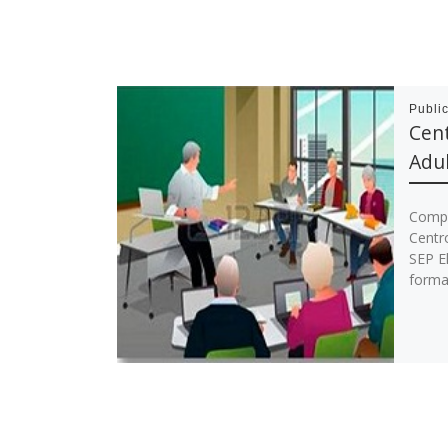
Publi
Cen
Adul
Compa
Centr
SEP El
format