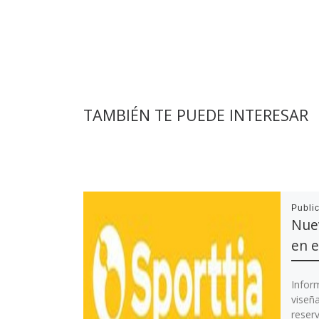
TAMBIÉN TE PUEDE INTERESAR
Publi
Nue
en e
Infor
viseñ
reserv