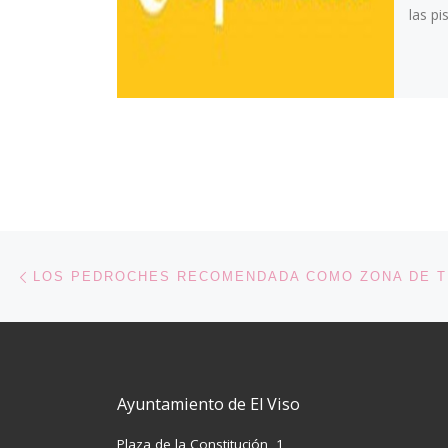
las pi
Navegación de entradas
Entrada anterior
Ayuntamiento de El Viso
Plaza de la Constitución, 1