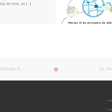
stas de tenis, de […]
VOLVER A LA LISTA DE 
LOS PEDROCHES RECOMENDADA COMO ZONA DE TURISMO DE AUTOCARAVANAS
“EL P
Av
Pol