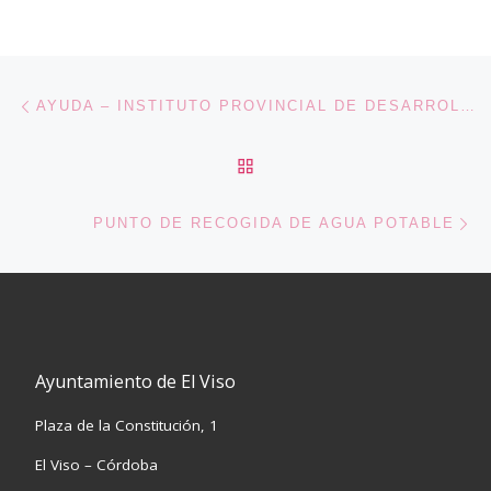
Navegación de entradas
Entrada anterior
AYUDA – INSTITUTO PROVINCIAL DE DESARROLLO ECONÓMICO DE CÓRDOBA – IPRODECO
VOLVER A LA LISTA DE 
En
PUNTO DE RECOGIDA DE AGUA POTABLE
Ayuntamiento de El Viso
Plaza de la Constitución, 1
El Viso – Córdoba