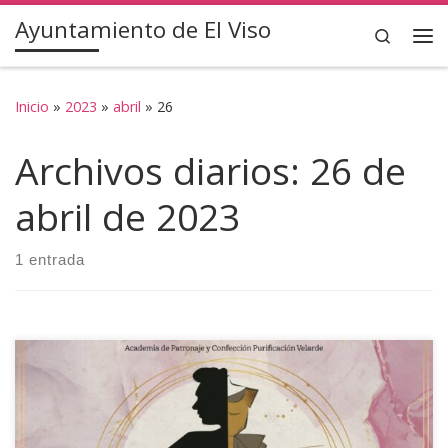
Ayuntamiento de El Viso
Saltar al contenido
Search
Inicio
»
2023
»
abril
»
26
Archivos diarios:
26 de
abril de 2023
1 entrada
El Centro de Artesanía de El Viso, acogerá desde el 13 al 28