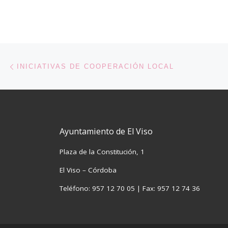
Navegación de entradas
Entrada anterior
INICIATIVAS DE COOPERACIÓN LOCAL
Ayuntamiento de El Viso
Plaza de la Constitución, 1
El Viso – Córdoba
Teléfono: 957 12 70 05 | Fax: 957 12 74 36