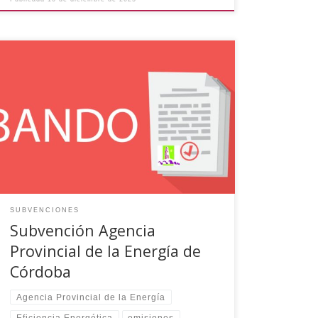
El Ayuntamiento de El Viso (Córdoba) ha recibido
una ayuda de la Diputación Provincial de
Córdoba a través de la Agencia Provincial de la
Energía de Córdoba dentro de la convocatoria
SUBVENCIONES A ENTIDADES LOCALES DE LA
PROVINCIA DE CÓRDOBA PROYECTOS DE
AHORRO, EFICIENCIA ENERGÉTICA Y REDUCCIÓN
DE EMISIONES DE […]
SUBVENCIONES
Subvención Agencia
Provincial de la Energía de
Córdoba
Agencia Provincial de la Energía