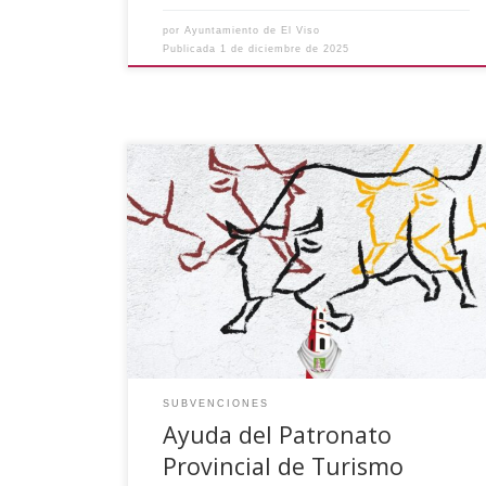
por
Ayuntamiento de El Viso
Publicada
1 de diciembre de 2025
El Ayuntamiento de El Viso ha recibido una
ayuda del Patronato Provincial de Turismo
(Diputación Provincial de Córdoba) dentro de la
Convocatoria de subvenciones destinadas a
municipios y entidades locales autónomas de la
provincia de Córdoba para el año 2025, para la
ejecución del Proyecto «Promoción de los
Encierros y […]
SUBVENCIONES
Ayuda del Patronato
Provincial de Turismo