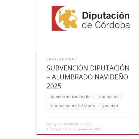
una ayuda de la Diputación Provincial de
Córdoba dentro del Programa Provincial de
Alumbrado Navideño 2025, para la ejecución del
proyecto: “Alquiler de Belén Iluminado “ (Importe
subvencionado: 985,00€) Lo que se hace
público para general conocimiento
SUBVENCIONES
SUBVENCIÓN DIPUTACIÓN
– ALUMBRADO NAVIDEÑO
2025
Alumbrado Navideño
Diputación
Diputación de Córdoba
Navidad
por
Ayuntamiento de El Viso
Publicada
16 de diciembre de 2025