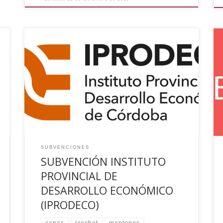
El Ayuntamiento de El Viso (Córdoba) ha recibido
una ayuda del Instituto Provincial de Desarrollo
Económico de Córdoba (IPRODECO para la
realización del proyecto , para la ejecución del
proyecto “CURSO DE CROCHET ARTESANAL
APLICADO A MANTONES Y CAPAS PARA
AUTOSACRAMENTAL DE LOS REYES MAGOS” por
un importe de SEIS […]
SUBVENCIONES
SUBVENCIÓN INSTITUTO
PROVINCIAL DE
DESARROLLO ECONÓMICO
(IPRODECO)
capas
crochet
mantones