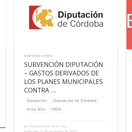
El Ayuntamiento de El Viso (Córdoba) ha recibido
una ayuda de la Diputación Provincial de
Córdoba dentro del Programa Provincial
Específico de Gastos derivados del Plan
Municipal contra el Virus del Nilo-2025″ Lo que
se hace público para general conocimiento
SUBVENCIONES
SUBVENCIÓN DIPUTACIÓN
– GASTOS DERIVADOS DE
LOS PLANES MUNICIPALES
CONTRA …
Diputación
Diputación de Córdoba
Virus Nilo
VNOI
por
Ayuntamiento de El Viso
Publicada
12 de diciembre de 2025