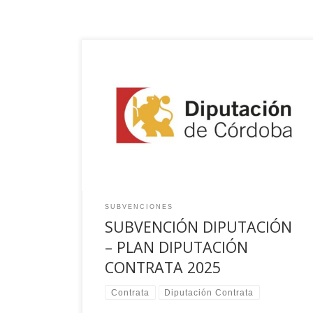
El Ayuntamiento de El Viso (Córdoba) ha recibido
una ayuda de la Excma. Diputación Provincial de
Córdoba dentro de la Convocatoria de
subvenciones Diputación Contrata, para la
ejecución de los siguientes contratos de trabajo:
• Bañista-Socorrista (Colectivo Menor de 45
años) • Instaladores Electricistas en general
(Colectivo Menor de 45 […]
SUBVENCIONES
SUBVENCIÓN DIPUTACIÓN
– PLAN DIPUTACIÓN
CONTRATA 2025
Contrata
Diputación Contrata