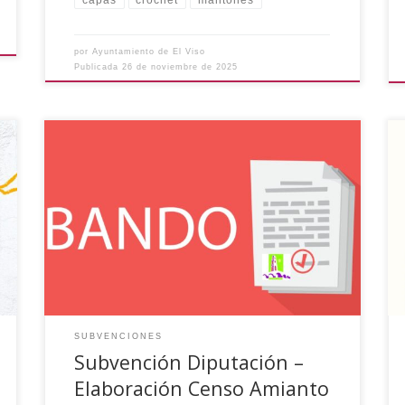
por
Ayuntamiento de El Viso
Publicada
26 de noviembre de 2025
El Ayuntamiento de El Viso ha ha recibido una
subvención excepcional de la Diputación
Provincial de Córdoba (n.º Resolución:
2024/00011949), para la ejecución del Proyecto:
“Elaboración del Censo Municipal de Amianto”,
por importe de TRES MIL CUATROCIENTOS
DIECIOCHO CON CUARENTA Y OCHO EUROS
(3.418,48€)
SUBVENCIONES
Subvención Diputación –
Elaboración Censo Amianto