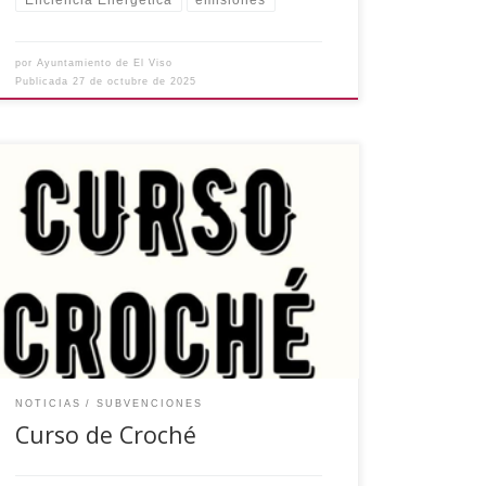
Eficiencia Energética
emisiones
por
Ayuntamiento de El Viso
Publicada
27 de octubre de 2025
El Ayuntamiento de El Viso (Córdoba) ha recibido
una ayuda económica del Instituto Provincial de
Desarrollo Económico (IPRODECO) para el
proyecto Curso de Croché con el que se va a
realizar unos mantones y capas para el Auto
Sacramental de los Reyes Magos de 2026. El
curso comenzará el […]
NOTICIAS
SUBVENCIONES
Curso de Croché