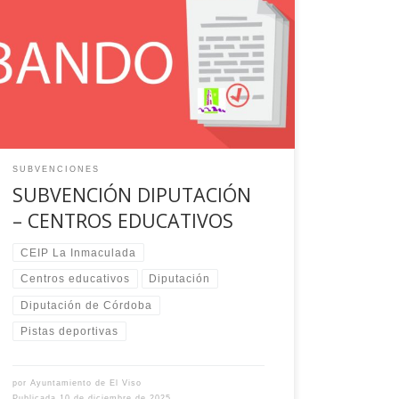
una subvención excepcional de la Diputación
Provincial de Córdoba para la conservación y
mantenimiento de los centros educativos
públicos de la provincia de Córdoba, para la
ejecución del proyecto denominado “La
reparación de urbanización y pistas deportivas
en el CEIP “La Inmaculada”, […]
SUBVENCIONES
SUBVENCIÓN DIPUTACIÓN
– CENTROS EDUCATIVOS
CEIP La Inmaculada
Centros educativos
Diputación
Diputación de Córdoba
Pistas deportivas
por
Ayuntamiento de El Viso
Publicada
10 de diciembre de 2025