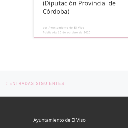
(Diputación Provincial de
Córdoba)
por
Ayuntamiento de El Viso
Publicada
10 de octubre de 2025
Navegación de entradas
Entradas siguientes
ENTRADAS SIGUIENTES
Ayuntamiento de El Viso