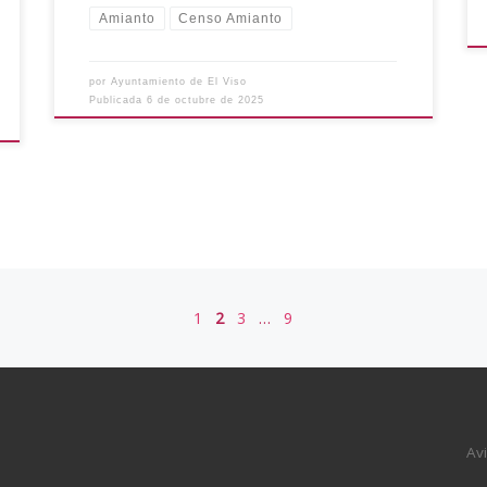
Amianto
Censo Amianto
por
Ayuntamiento de El Viso
Publicada
6 de octubre de 2025
1
2
3
…
9
Av