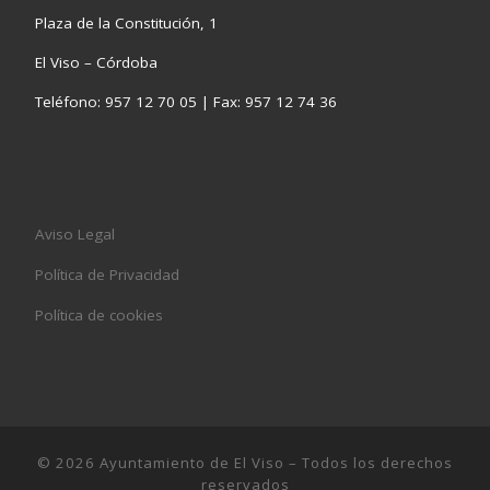
Plaza de la Constitución, 1
El Viso – Córdoba
Teléfono: 957 12 70 05 | Fax: 957 12 74 36
Aviso Legal
Política de Privacidad
Política de cookies
© 2026
Ayuntamiento de El Viso
– Todos los derechos
reservados