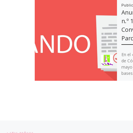
Publi
Anu
n.º 
Conv
Par
En el 
de Có
mayo 
bases
Navegación de entradas
Entrada anterior