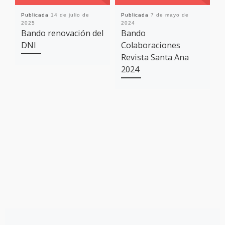
Publicada
14 de julio de
Publicada
7 de mayo de
P
2025
2024
2
Bando renovación del
Bando
Z
DNI
Colaboraciones
b
Revista Santa Ana
2024
Entrada anterior