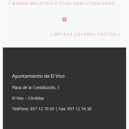
Navegación de entradas
BANDO RELATIVO A ZONA HABILITADA PARA BOTELLÓN EN FERIA SANTA ANA 2026
VOLVER A LA LISTA DE 
Ent
LIMPIEZA SOLARES PASTOS
Ayuntamiento de El Viso
Plaza de la Constitución, 1
El Viso – Córdoba
Teléfono: 957 12 70 05 | Fax: 957 12 74 36