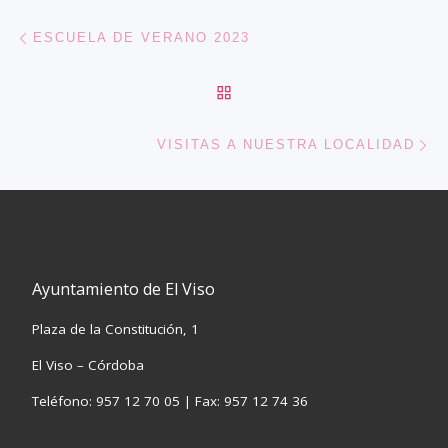
Navegación de entradas
Entrada anterior
ESCUELA DE VERANO 2023
VOLVER A LA LISTA DE 
En
VISITAS A NUESTRA LOCALIDAD
Ayuntamiento de El Viso
Plaza de la Constitución, 1
El Viso – Córdoba
Teléfono: 957 12 70 05 | Fax: 957 12 74 36