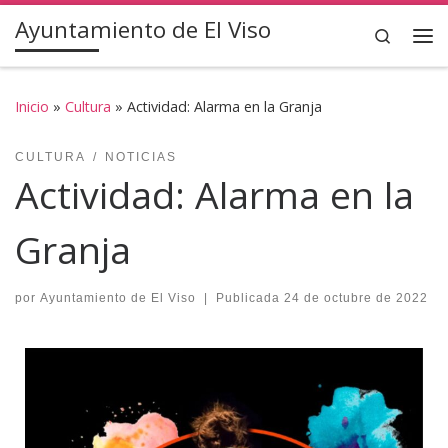
Ayuntamiento de El Viso
Saltar al contenido
Search
Inicio
»
Cultura
»
Actividad: Alarma en la Granja
CULTURA
NOTICIAS
Actividad: Alarma en la
Granja
por
Ayuntamiento de El Viso
|
Publicada
24 de octubre de 2022