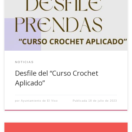
lugar en el Parque Municipal el desfile del Curso de Crochet
Aplicado que se ha desarrollado en el municipio y ha
estado subvencionado por Iprodeco (Diputación de
Córdoba). Los asistentes pudieron ver las diferentes
prendas que han sido […]
NOTICIAS
Desfile del “Curso Crochet
Aplicado”
por
Ayuntamiento de El Viso
Publicada
18 de julio de 2023