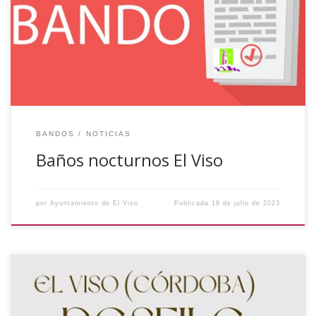
mañana 19/07/2023, se realizarán de los BAÑOS
NOCTURNOS en la Piscina Municipal de El Viso. En horario
de 22:00 a 01:00 horas y la entrada será gratuita.
BANDOS
NOTICIAS
Baños nocturnos El Viso
por
Ayuntamiento de El Viso
Publicada
18 de julio de 2023
El pasado viernes, día 14 de julio, a las 22:00 horas tuvo