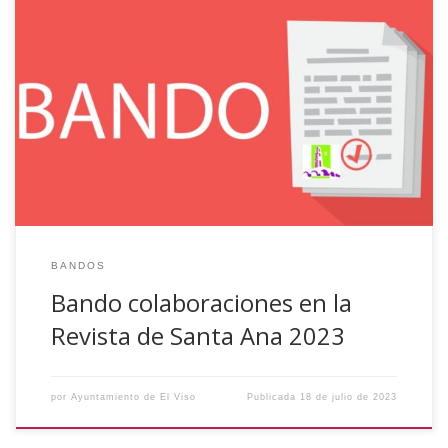
Se comunica a las empresas y comerciales de la localidad
que la instalación de carteles/lonas publicitarios/-as a lo
largo del recorrido de los encierros de vaquillas se deberá
solicitar al Ayuntamiento hasta el día 24 de julio, siendo la
tasa a pagar de cincuenta (50,00€) euros. La instalación de
dichos […]
BANDOS
Bando colaboraciones en la
Revista de Santa Ana 2023
por
Ayuntamiento de El Viso
Publicada
18 de julio de 2023