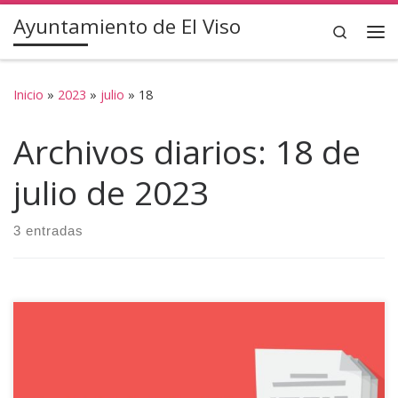
Ayuntamiento de El Viso
Saltar al contenido
Search
Inicio
»
2023
»
julio
»
18
Archivos diarios:
18 de
julio de 2023
3 entradas
Se pone en conocimiento de toda la población, que