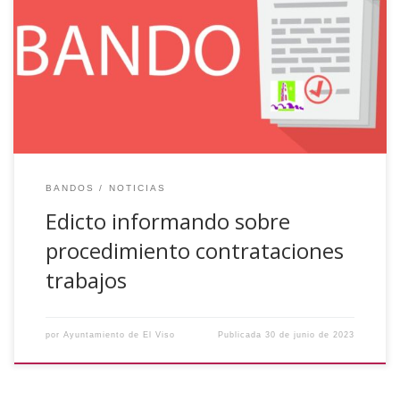
interesados en las próximas contrataciones para la
realización de diversos trabajos durante la Feria y Fiestas
en Honor a Nuestra Patrona Santa Ana 2023, que podrán
dirigirse a este Ayuntamiento para ser informados acerca
del procedimiento de selección por el […]
BANDOS
NOTICIAS
Edicto informando sobre
procedimiento contrataciones
trabajos
por
Ayuntamiento de El Viso
Publicada
30 de junio de 2023