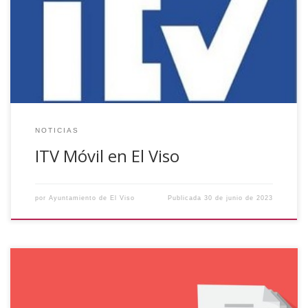
julio de 2023, la ITV móvil estará en El Viso para la
inspección de ciclomotores de dos ruedas. Será en horario
de 11:30 a 12:30 horas frente a la Piscina Municipal. Es
imprescindible: – Ir con cita previa solicitándola en […]
NOTICIAS
ITV Móvil en El Viso
por
Ayuntamiento de El Viso
Publicada
30 de junio de 2023
Se hace saber a todos los vecin@s de la Localidad