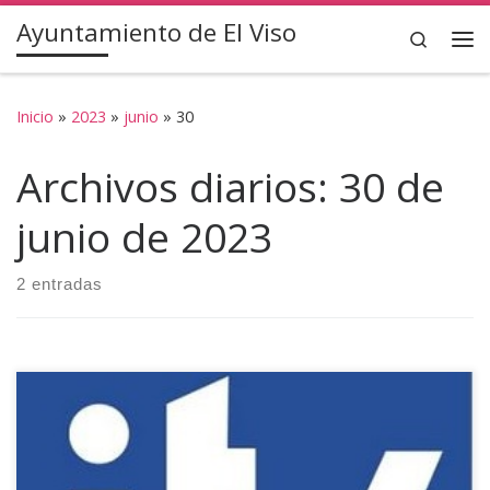
Ayuntamiento de El Viso
Saltar al contenido
Search
Inicio
»
2023
»
junio
»
30
Archivos diarios:
30 de
junio de 2023
2 entradas
Informamos a la ciudadanía viseña que el próximo 19 de