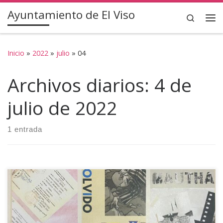
Ayuntamiento de El Viso
Saltar al contenido
Search
Inicio
»
2022
»
julio
»
04
Archivos diarios:
4 de
julio de 2022
1 entrada
A partir del 4 de julio se podrá visitar la exposición “Volver