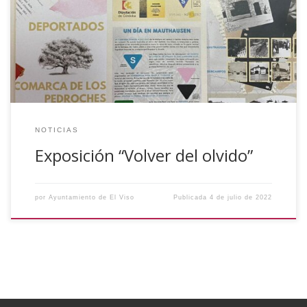
del olvido: deportados de Los Pedroches a campos de
concentración nazi” en el Refugio Antiaéreo de la Guerra
Civil de El Viso. Esta exposición busca reconstruir la
identidad, la vida y la memoria de 75 hombres de once […]
NOTICIAS
Exposición “Volver del olvido”
por
Ayuntamiento de El Viso
Publicada
4 de julio de 2022