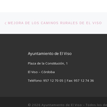
Navegación de entradas
Entrada anterior
MEJORA DE LOS CAMINOS RURALES DE EL VISO
Ayuntamiento de El Viso
Plaza de la Constitución, 1
El Viso – Córdoba
Teléfono: 957 12 70 05 | Fax: 957 12 74 36
© 2026
Ayuntamiento de El Viso
– Todos los d