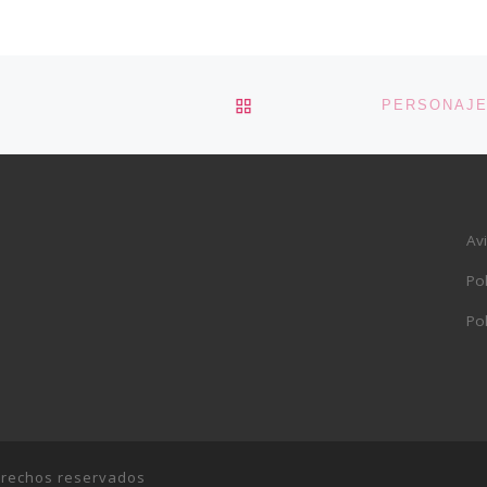
VOLVER A LA LISTA DE 
Av
Pol
Pol
erechos reservados