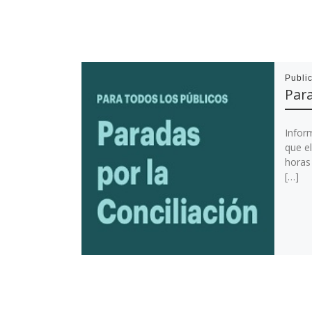
Publi
Para
Infor
que e
horas 
[…]