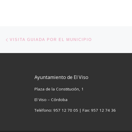
Navegación de entradas
Entrada anterior
VISITA GUIADA POR EL MUNICIPIO
Ayuntamiento de El Viso
Plaza de la Constitución, 1
El Viso – Córdoba
Teléfono: 957 12 70 05 | Fax: 957 12 74 36