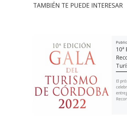
TAMBIÉN TE PUEDE INTERESAR
Publi
10ª 
Reco
Turí
El pr
celebr
entreg
Recon