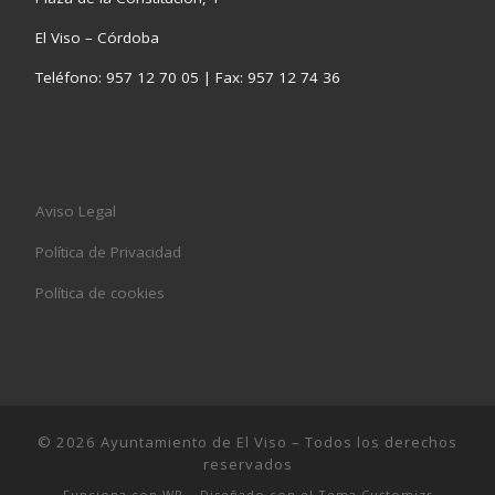
El Viso – Córdoba
Teléfono: 957 12 70 05 | Fax: 957 12 74 36
Aviso Legal
Política de Privacidad
Política de cookies
© 2026
Ayuntamiento de El Viso
– Todos los derechos
reservados
Funciona con
WP
– Diseñado con el
Tema Customizr