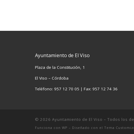
Ayuntamiento de El Viso
Plaza de la Constitución, 1
El Viso – Córdoba
Teléfono: 957 12 70 05 | Fax: 957 12 74 36
© 2026
Ayuntamiento de El Viso
– Todos los d
Funciona con
WP
– Diseñado con el
Tema Customiz