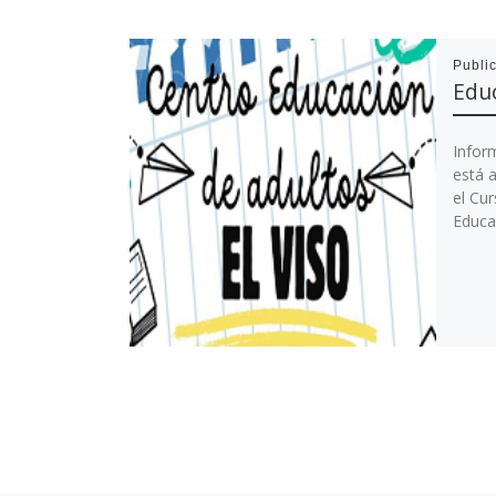
Publi
Educ
Infor
está a
el Cu
Educa