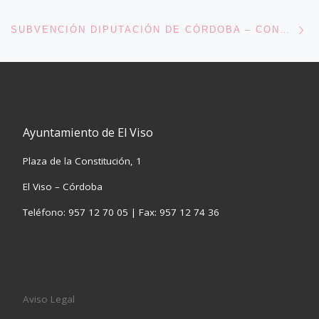
En
SUBVENCIÓN DIPUTACIÓN DE CÓRDOBA – CONTRATACIÓN ESPECIALISTA EN IGUALDAD
Ayuntamiento de El Viso
Plaza de la Constitución, 1
El Viso – Córdoba
Teléfono: 957 12 70 05 | Fax: 957 12 74 36
Aviso Legal