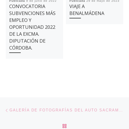
Publicada
9 de junio de 2022
Publicada
29 de mayo de 2023
CONVOCATORIA
VIAJE A
SUBVENCIONES MÁS
BENALMÁDENA
EMPLEO Y
OPORTUNIDAD 2022
DE LA EXCMA.
DIPUTACIÓN DE
CÓRDOBA.
Navegación de entradas
Entrada anterior
GALERÍA DE FOTOGRAFÍAS DEL AUTO SACRAMENTAL DE LOS REYES MAGOS
VOLVER A LA LISTA DE 