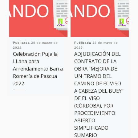
Publicada
29 de marzo de
Publicada
18 de mayo de
P
2022
2026
2
Celebración Puja la
ADJUDICACIÓN DEL
LLana para
CONTRATO DE LA
l
Arrendamiento Barra
OBRA “MEJORA DE
O
Romería de Pascua
UN TRAMO DEL
2022
CAMINO DE EL VISO
A CABEZA DEL BUEY”
DE EL VISO
(CÓRDOBA), POR
PROCEDIMIENTO
ABIERTO
SIMPLIFICADO
SUMARIO