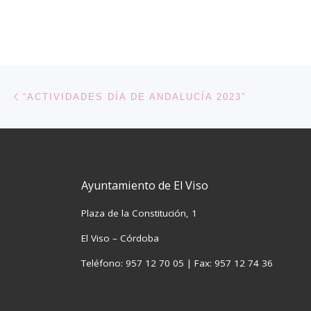
Navegación de entradas
Entrada anterior
“ACTIVIDADES DÍA DE ANDALUCÍA 2023”
Ayuntamiento de El Viso
Plaza de la Constitución, 1
El Viso – Córdoba
Teléfono: 957 12 70 05 | Fax: 957 12 74 36