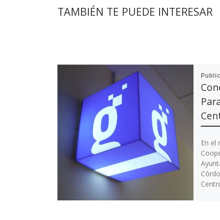
TAMBIÉN TE PUEDE INTERESAR
Publi
Con
Para
Cen
En el
Coope
Ayunt
Córdo
Centr