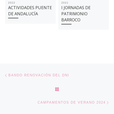
2022
2021
ACTIVIDADES PUENTE
I JORNADAS DE
DE ANDALUCÍA
PATRIMONIO
BARROCO
Navegación de entradas
Entrada anterior
BANDO RENOVACIÓN DEL DNI
VOLVER A LA LISTA DE 
En
CAMPAMENTOS DE VERANO 2024