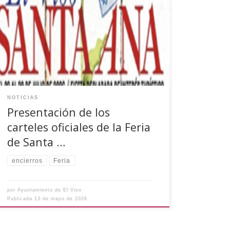
En el día de ayer, 12 de mayo, el Ayuntamiento
presentó la Feria Taurina 2026, un cartel que
reúne a algunas de las figuras más destacadas
del panorama actual y que formará parte de la
programación de la Feria y Fiestas de Santa Ana.
El domingo 26 de julio […]
NOTICIAS
Presentación de los
carteles oficiales de la Feria
de Santa …
encierros
Feria
por
Ayuntamiento de El Viso
Publicada
13 de mayo de 2026