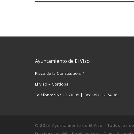
Ayuntamiento de El Viso
Plaza de la Constitución, 1
El Viso – Córdoba
Teléfono: 957 12 70 05 | Fax: 957 12 74 36
© 2026
Ayuntamiento de El Viso
– Todos los d
Funciona con
WP
– Diseñado con el
Tema Customiz