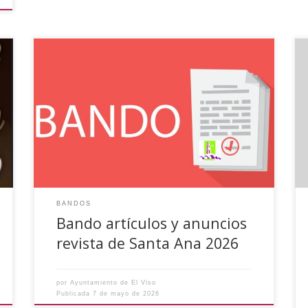
Se informa a todas las personas interesadas en
participar en el contenido de la REVISTA DE
SANTA ANA 2026 que se abre el plazo de
inscripción para las colaboraciones en la misma,
tanto de artículos, fotos, poesías, etc., realizadas
individualmente o por colectivos y asociaciones,
y para la publicidad de […]
BANDOS
Bando artículos y anuncios
revista de Santa Ana 2026
por
Ayuntamiento de El Viso
Publicada
7 de mayo de 2026