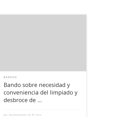
BANDO Estando próxima la nueva temporada
de grave riesgo de incendios agrícolas y
forestales, esta Alcaldía tiene a bien iniciar
CAMPAÑA DE CONCIENCIACIÓN Y EJECUCIÓN DE
DESBROCE Y LIMPIEZA DE VEGETACIÓN, PASTOS,
FORRAJES Y CUALQUIER OTRO MATERIAL
COMBUSTIBLE EN LOS TERRENOS Y SOLARES
URBANOS de la Localidad, rogando a los […]
BANDOS
Bando sobre necesidad y
conveniencia del limpiado y
desbroce de …
por
Ayuntamiento de El Viso