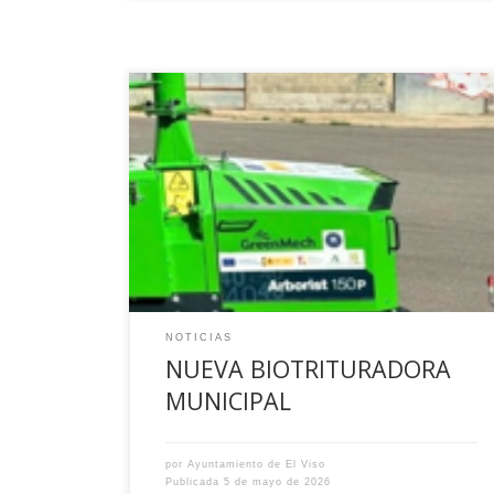
El Ayuntamiento de El Viso ha incorporado una
biotrituradora de alta capacidad destinada a
mejorar la gestión de los residuos vegetales
procedentes de zonas verdes y espacios
públicos. Esta actuación forma parte del Plan de
Sostenibilidad Turística en Destino (PSTD),
financiado por la Unión Europea a través de los
fondos […]
NOTICIAS
NUEVA BIOTRITURADORA
MUNICIPAL
por
Ayuntamiento de El Viso
Publicada
5 de mayo de 2026