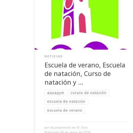
inscripciones las personas interesadas en
Escuela de verano, Curso de natación, Escuela
de natación y Aquagym, en el siguiente enlace:
https://ayto-elviso.com/portal-de-inscripciones
Descarga el PDF del cartel de actividades de la
piscina Descarga el PDF del cartel de la escuela
de verano
NOTICIAS
Escuela de verano, Escuela
de natación, Curso de
natación y …
aquagym
cursos de natación
escuela de natación
escuela de verano
por
Ayuntamiento de El Viso
Publicada
29 de mayo de 2026