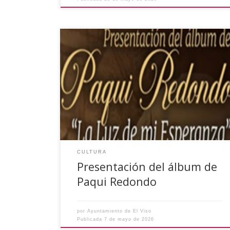
Informamos a la ciudadanía que el próximo día
9 de mayo tenemos una cita muy especial con la
música. La artista Paqui Redondo nos presenta
su disco “La Luz de mi Esperanza” a las 21:00
horas en el Museo de los Reyes Magos, la
entrada será libre. El Ayuntamiento […]
CULTURA
Presentación del álbum de
Paqui Redondo
por
Ayuntamiento de El Viso
Publicada
7 de mayo de 2026