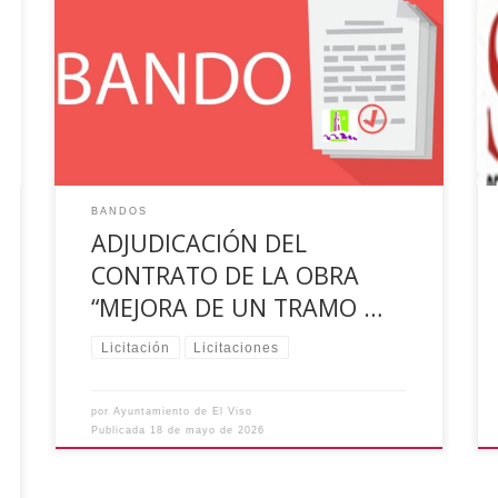
interesados que con fecha dieciocho de mayo
del corriente se inicia Expediente de Adjudicación
del contrato de la obra “Mejora de un Tramo del
Camino de El Viso a Cabeza Del Buey” de El Viso
(Córdoba), por Procedimiento Abierto
Simplificado Sumario. Los […]
BANDOS
ADJUDICACIÓN DEL
CONTRATO DE LA OBRA
“MEJORA DE UN TRAMO …
Licitación
Licitaciones
por
Ayuntamiento de El Viso
Publicada
18 de mayo de 2026