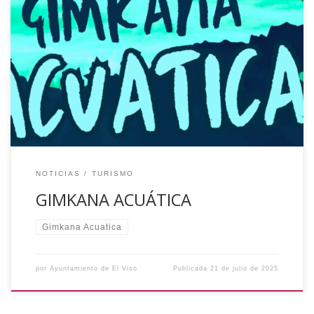
El próximo 31 de julio de 2025 habrá una Gimkana Acuática
en la Piscina Municipal a partir de las 21:00 horas. Para
participar: Tener entre 4 y 18 años 4 participantes por
equipo Apuntarse en taquilla El día límite de la inscripción
es el 30 de julio. El Ayuntamiento de […]
NOTICIAS
TURISMO
GIMKANA ACUÁTICA
Gimkana Acuatica
por
Ayuntamiento de El Viso
Publicada
21 de julio de 2025