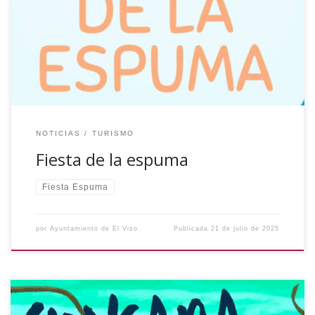
¿Te vas a perder nuestra Fiesta de la Espuma? ¡Será el
jueves 24 de julio a las 21:00 horas en la Plaza del
Ayuntamiento! ¡Te esperamos! Ayuntamiento de El Viso
NOTICIAS
TURISMO
Fiesta de la espuma
Fiesta Espuma
por
Ayuntamiento de El Viso
Publicada
21 de julio de 2025