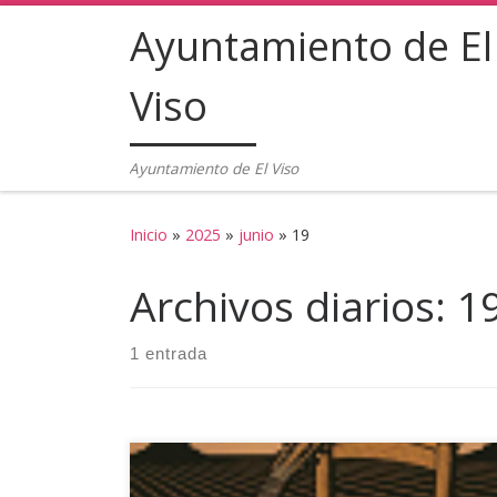
Ayuntamiento de El
Saltar al contenido
Viso
Ayuntamiento de El Viso
Inicio
»
2025
»
junio
»
19
Archivos diarios:
19
1 entrada
El Ayuntamiento de El Viso ha recibido una