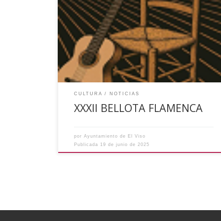
ayuda de la Diputación Provincial de Córdoba
dentro de la Convocatoria de subvenciones de
Colaboración Cultural con los Municipios y
Entidades Locales Autónomas que desarrollen
proyectos culturales en la provincia de Córdoba,
dentro de la Línea 2 Programas Singulares, para
la ejecución […]
CULTURA
NOTICIAS
XXXII BELLOTA FLAMENCA
por
Ayuntamiento de El Viso
Publicada
19 de junio de 2025