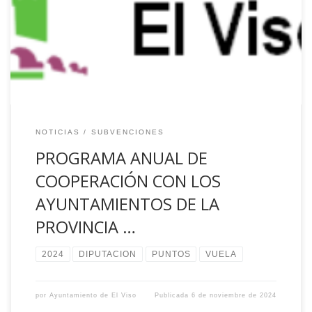
subvenciones para la Cooperación anual con los
ayuntamientos de la provincia de Córdoba para la
dinamización de los Puntos Vuela en el año 2024. La red
de Puntos Puntos Vuela está diseñada […]
NOTICIAS
SUBVENCIONES
PROGRAMA ANUAL DE
COOPERACIÓN CON LOS
AYUNTAMIENTOS DE LA
PROVINCIA …
2024
DIPUTACION
PUNTOS
VUELA
por
Ayuntamiento de El Viso
Publicada
6 de noviembre de 2024