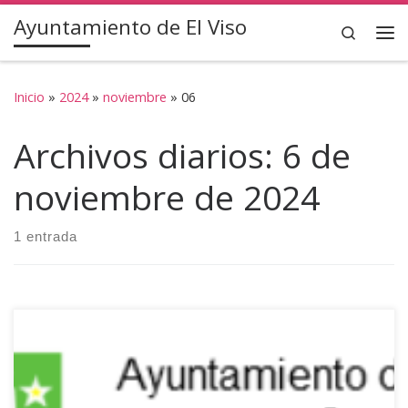
Ayuntamiento de El Viso
Saltar al contenido
Search
Inicio
»
2024
»
noviembre
»
06
Archivos diarios:
6 de
noviembre de 2024
1 entrada
El ayuntamiento de El Viso ha recibido una ayuda de la
Diputación Provincial dentro de la Convocatoria de