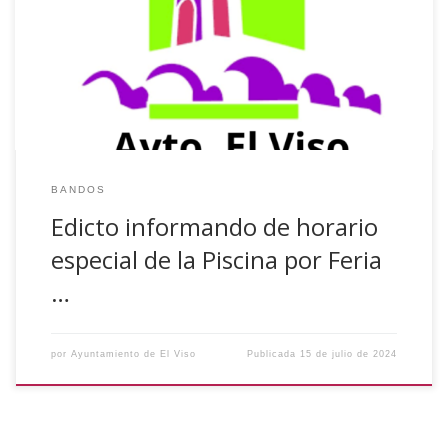
Municipal de El Viso (Córdoba), que durante los días 25 al
28 de julio, ambos inclusive, y con motivo de la Feria y
Fiestas en Honor a Nuestra Patrona Santa Ana, el horario
de la misma será de 14:00 a […]
BANDOS
Edicto informando de horario
especial de la Piscina por Feria
…
por
Ayuntamiento de El Viso
Publicada
15 de julio de 2024