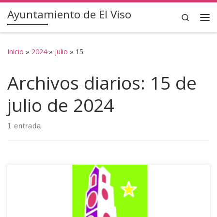
Ayuntamiento de El Viso
Saltar al contenido
Search
Inicio
»
2024
»
julio
»
15
Archivos diarios:
15 de
julio de 2024
1 entrada
EDICTO Se comunica a todos los usuarios de la Piscina