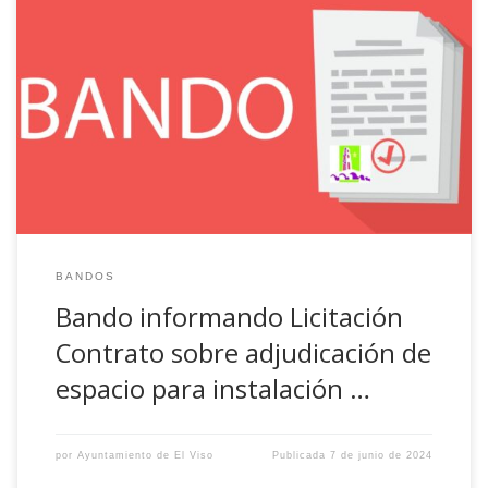
BANDO Se hace público para general conocimiento, que
desde el día seis al dieciocho de junio del corriente, ambos
inclusive, se podrán presentar ofertas para la
ADJUDICACIÓN DE ESPACIO PARA LA INSTALACIÓN DE
CASETA DE LA JUVENTUD DURANTE LA FERIA SANTA ANA
2024. El Pliego de Condiciones Administrativas-Particulares
se publica […]
BANDOS
Bando informando Licitación
Contrato sobre adjudicación de
espacio para instalación …
por
Ayuntamiento de El Viso
Publicada
7 de junio de 2024