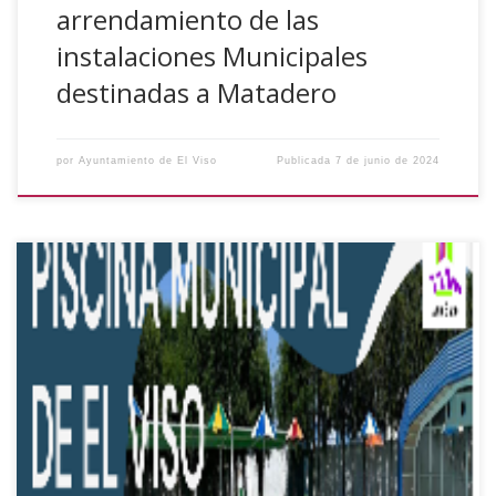
arrendamiento de las
instalaciones Municipales
destinadas a Matadero
por
Ayuntamiento de El Viso
Publicada
7 de junio de 2024
Durante los meses de julio y agosto se van a desarrollar
las siguientes actividades en la Piscina Municipal, las
inscripciones se harán en el ayuntamiento e irán
acompañadas del justificante de pago. AQUAGYM Precio:
20€/mes 1º turno: 10:00 a 10:50h 2º turno: 10:50 a 11:40h
3º turno: 21:00 a 22:00h […]