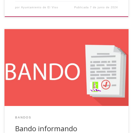
por
Ayuntamiento de El Viso
Publicada
7 de junio de 2024
BANDO Se pone en conocimiento de los vecinos
interesados que con fecha siete de junio de dos mil
veinticuatro se publica Anuncio en el Boletín Oficial de la
Provincia n.º 109 sobre Expediente para el Arrendamiento
de las Instalaciones Municipales destinadas a Matadero
sitas en C/ San Isidro s/n de […]
BANDOS
Bando informando