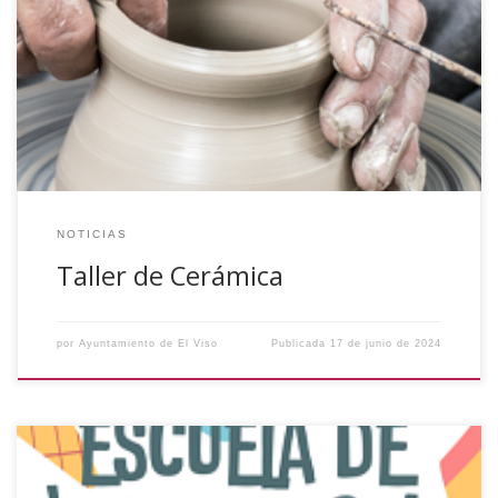
último trimestre de 2024, tendrá una duración de 12 horas.
Los participantes diseñarán un mosaico de cuerda seca, un
plato y una bandeja de loza. Los alumnos tendrán al final
del curso sus piezas terminadas y cocidas. El número de
alumnos […]
NOTICIAS
Taller de Cerámica
por
Ayuntamiento de El Viso
Publicada
17 de junio de 2024