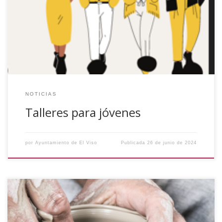
Convocatoria de subvenciones convocatoria a Municipios y
Entidades Locales Autónomas de la provincia de Córdoba
que desarrollen programas de ocio y tiempo libre, dirigidos
a jóvenes, durante el año 2024, para la […]
NOTICIAS
Talleres para jóvenes
por
Ayuntamiento de El Viso
Publicada
26 de junio de 2024
Se pretende realizar un Taller de Cerámica durante el