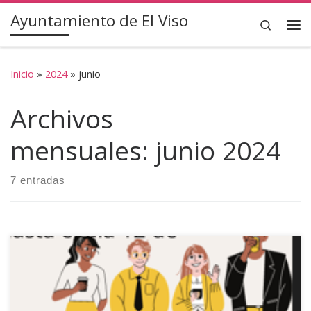
Ayuntamiento de El Viso
Saltar al contenido
Search
Inicio
»
2024
»
junio
Archivos
mensuales:
junio 2024
7 entradas
«El Ayuntamiento de El Viso ha recibido una ayuda de la
Diputación Provincial de Córdoba dentro de la