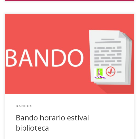
BANDO Se informa que a partir del próximo día 10 DE
JUNIO DE 2024, el horario de recogida y entrega de libros
en la BIBLIOTECA MUNICIPAL será los lunes y los miércoles
de 19 a 20 horas, hasta nuevo aviso (periodo estival).
Asimismo, se comunica que la biblioteca permanecerá
CERRADA […]
BANDOS
Bando horario estival
biblioteca