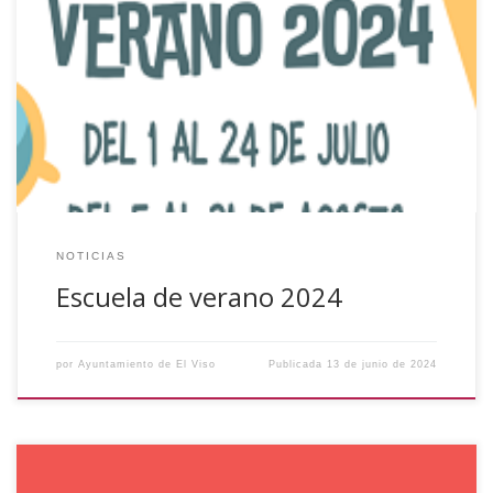
Durante los meses de julio y agosto, los niños y las niñas
desde 1º de Educación Infantil a 6º de Primaria podrán
disfrutar de la Escuela de Verano, un máximo de 60
niños/as por mes; donde realizarán diversas actividades.
La Escuela de Verano será del 1 al 24 de julio […]
NOTICIAS
Escuela de verano 2024
por
Ayuntamiento de El Viso
Publicada
13 de junio de 2024