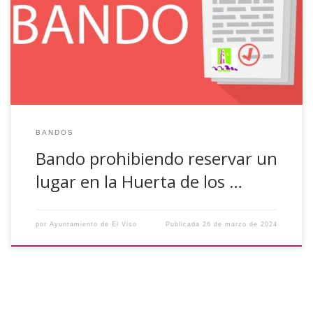
Lunes de Pascua en la Huerta de los Frailes, numerosas
familias acuden al referido recinto reservando con mucha
antelación un espacio con cuerdas u otros elementos,
donde ubicar todas las […]
BANDOS
Bando prohibiendo reservar un
lugar en la Huerta de los …
por
Ayuntamiento de El Viso
Publicada
26 de marzo de 2024