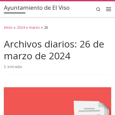
Ayuntamiento de El Viso
Saltar al contenido
Search
Inicio
»
2024
»
marzo
»
26
Archivos diarios:
26 de
marzo de 2024
1 entrada
BANDO Como es sabido por los vecin@s de El Viso
(Córdoba), con ocasión de la celebración de la Romería del