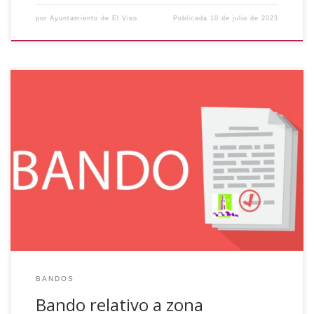
por
Ayuntamiento de El Viso
Publicada
10 de julio de 2023
Bando Se pone en conocimiento de todos los vecin@s y
visitantes de este Municipio, con ocasión de las Fiestas en
Honor a Santa Ana 2023, que únicamente se permitirá
“BOTELLÓN”, en la zona habilitada a tal efecto, detrás del
Parque Municipal, quedando terminantemente prohibido tal
actividad en otras zonas, como […]
BANDOS
Bando relativo a zona