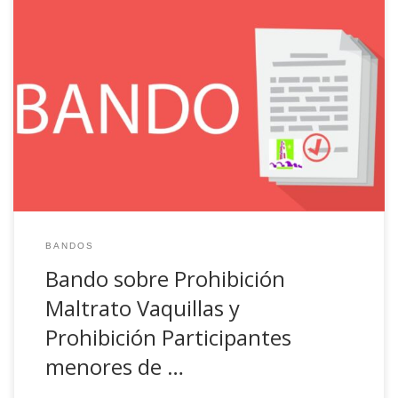
BANDO CON MOTIVO DE LA CELEBRACIÓN DE LOS
TRADICIONALES ENCIERROS TAURINOS DE LA LOCALIDAD,
DURANTE LOS PRÓXIMOS DÍAS 26, 27, 28, 29 Y 30 DE JULIO
DE 2023, ESTA ALCALDÍA TIENE A BIEN RECORDAR A TODOS
LOS PARTICIPANTES EN LOS MISMOS, QUE HA DE EVITARSE
TODA CIRCUNSTANCIA QUE SUPONGA MALTRATO […]
BANDOS
Bando sobre Prohibición
Maltrato Vaquillas y
Prohibición Participantes
menores de …