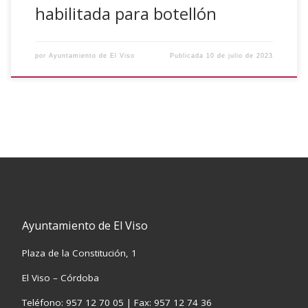
habilitada para botellón
por
Ayuntamiento de El Viso
Publicada
10 de julio de 2023
Ayuntamiento de El Viso
Plaza de la Constitución, 1
El Viso – Córdoba
Teléfono: 957 12 70 05 | Fax: 957 12 74 36