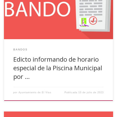
Municipal de El Viso (Córdoba), que durante los días 26 al
30 de julio, ambos inclusive, y con motivo de la Feria y
Fiestas en Honor a Nuestra Patrona Santa Ana, el horario
de la misma será de 14:00 a […]
BANDOS
Edicto informando de horario
especial de la Piscina Municipal
por …
por
Ayuntamiento de El Viso
Publicada
10 de julio de 2023