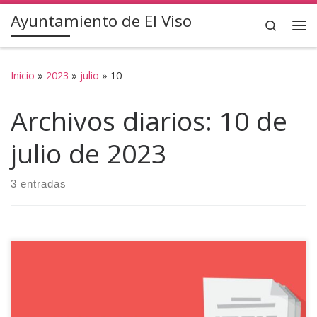
Ayuntamiento de El Viso
Saltar al contenido
Search
Inicio
»
2023
»
julio
»
10
Archivos diarios:
10 de
julio de 2023
3 entradas
EDICTO Se comunica a todos los usuarios de la Piscina