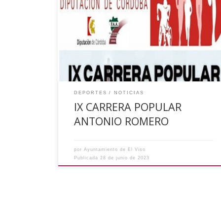
Informamos a la ciudadanía de que tendrá lugar
una nueva edición de la Carrera Popular Antonio
Romero el día 21 de julio de 2023 a las 20:30h
en el Campo de Fútbol “El Retamar”. Las
inscripciones se podrán realizar desde el día 22
de junio hasta el 20 de […]
DEPORTES
NOTICIAS
IX CARRERA POPULAR
ANTONIO ROMERO
por
Ayuntamiento de El Viso
Publicada
28 de junio de 2023