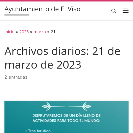
Ayuntamiento de El Viso
Saltar al contenido
Search
Inicio
»
2023
»
marzo
»
21
Archivos diarios:
21 de
marzo de 2023
2 entradas
Se pone en conocimiento de toda la ciudadanía que el