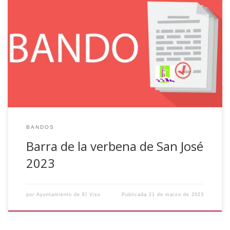
Se pone en conocimiento de toda la ciudadanía que con
fecha diez de marzo de dos mil veintitrés se aprobó la
convocatoria de puja a la llana, a los efectos del
arrendamiento de la repostería a instalar en la Romería de
Pascua 2023. Se adjunta bando con toda la información.
[…]
BANDOS
Barra de la verbena de San José
2023
por
Ayuntamiento de El Viso
Publicada
21 de marzo de 2023