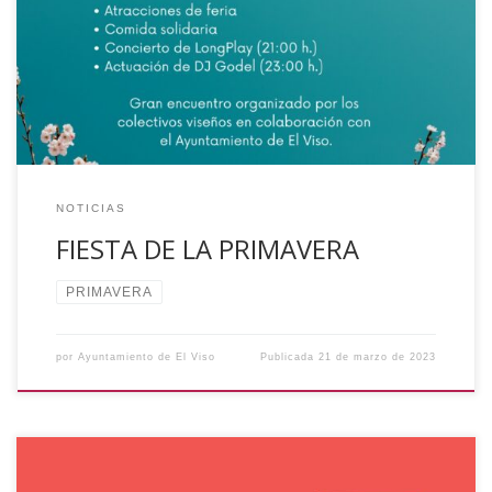
próximo día 1 de abril de 2023, a partir de las 12:00 horas,
se celebrará en la Plaza de la Constitución la Fiesta de la
Primavera, organizada por los colectivos viseños y en
colaboración del Ayuntamiento de El Viso. Habrá […]
NOTICIAS
FIESTA DE LA PRIMAVERA
PRIMAVERA
por
Ayuntamiento de El Viso
Publicada
21 de marzo de 2023